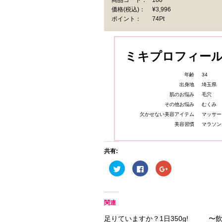
商品コード：
100
価格
(税込)
：
¥3,996
ポイント：
74Pt
ミキプロフィー
年齢
34
出身地
埼玉県
肌のお悩み
毛穴
その他お悩み
むくみ
欠かせない美容アイテム
マッサー
美容習慣
マラソン
共有:
ク
Facebook
ク
リ
で
リ
ッ
共
ッ
ク
有
ク
し
す
し
て
る
て
Twitter
に
Google+
関連
で
は
で
共
ク
共
足りていますか？1日350g!
〜飲
有
リ
有