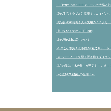
: ～日焼け止め＆ＢＢクリームで太陽と
: 夏の毛穴トラブル注意報！フコイダン
: 美容家の神崎恵さんも愛用のＢＢクリ
: 足りていますか？1日350g!
: あの頃の肌に戻りたい！
: 今年こそ本気！食事前の2粒でサポート
: スーパーフードで賢く置き換えダイエ
: 3月の肌は「水分量」が不足している！
: ～話題の乳酸菌が5億個！～