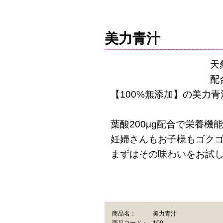
美力青汁
天
配
【100%無添加】の美力
葉酸200μg配合で栄養機能
妊婦さんもお子様もゴク
まずはその味わいをお試
商品名：
美力青汁