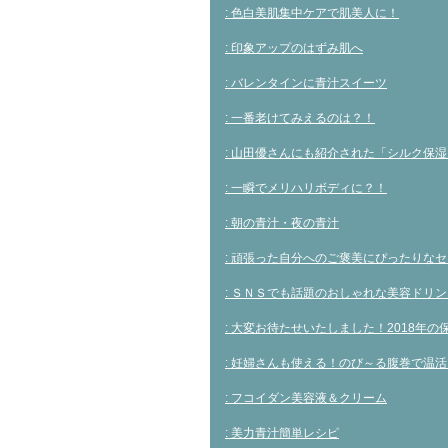
: 色白美肌集中ケアで肌美人に！
: 印象アップのはずみ肌へ
: バレンタインに青汁スイーツ
: 一番老けてみえるのは？！
: 山田優さんにも紹介された「シルク保
: 一瞬でメリハリボディに？！
: 朝の青汁・夜の青汁
: 頑張った自分へのご褒美にぴったりな
: ＳＮＳでも話題のおしゃれな美容ドリン
: 大変お待たせいたしました！2018年
: 妊婦さんも使える！のび～る腹巻で温活
: フコイダン美容液＆クリーム
: 美力青汁簡単レシピ