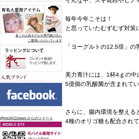
そんな中、スギ花粉やヒノ
毎年今年こそは！
と思っていたむずむず対策
多くの人気モデルや専門家の方に
ご愛用いただいています
「ヨーグルトの12.5倍」
美力青汁には、1杯4ｇの中
5億個の乳酸菌が含まれて
さらに、腸内環境を整える
@ms3411news からのツイート
4種のオリゴ糖も配合され