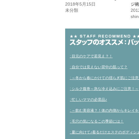
(新
ッ
(新
2018年5月15日
ジ術
し
ク
し
い
し
い
未分類
20
ウ
て
ウ
shi
ィ
く
ィ
ン
だ
ン
ド
さ
ド
ウ
い
ウ
で
(新
で
開
し
開
き
い
き
ま
ウ
ま
す)
ィ
す)
ン
ド
: 目元のケアで若見え？！
ウ
で
開
: 自分では見えない背中の肌って？
き
ま
す)
: ～冬から春にかけての揺らぎ肌にご注
: シルク腹巻～急な冷え込みにご注意！～
: 忙しいママの必需品♪
: ～飲む美容液？！体の内側からキレイを
: 毛穴の気になるこの季節には！
: 夏に向けて♪着るだけエステのボディシ