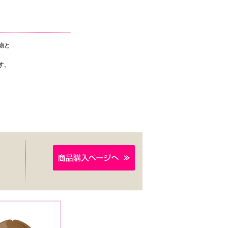
物と
す。