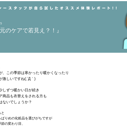
25
元のケアで若見え？！』
。
が、この季節は寒かったり暖かくなったり
激しいですね(;´Д｀)
少しずつ暖かい日が続き
ア商品も衣替えをされる方も
はないでしょうか？
ると
っぱりめの化粧品を選びがちですが
季節の変わり目、