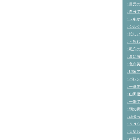
(新
: 目
し
い
: 自
ウ
ィ
: ～
ン
ド
: シ
ウ
で
: 忙し
開
き
: ～
ま
す)
: 毛
: 夏
: 色
: 印
: バ
: 一
: 山
: 一
: 朝
: 頑
: Ｓ
: 大
: 妊