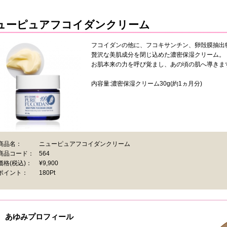
ューピュアフコイダンクリーム
フコイダンの他に、フコキサンチン、卵殻膜抽出
贅沢な美肌成分を閉じ込めた濃密保湿クリーム。
お肌本来の力を呼び覚まし、あの頃の肌へ導きま
内容量:濃密保湿クリーム30g(約1ヵ月分)
商品名：
ニューピュアフコイダンクリーム
商品コード：
564
価格
(税込)
：
¥9,900
ポイント：
180Pt
あゆみプロフィール