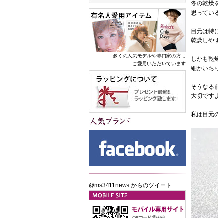
冬の乾燥
思ってい
目元は特
乾燥しや
多くの人気モデルや専門家の方に
しかも乾
ご愛用いただいています
細かいち
そうなる
大切です
私は目元
@ms3411news からのツイート