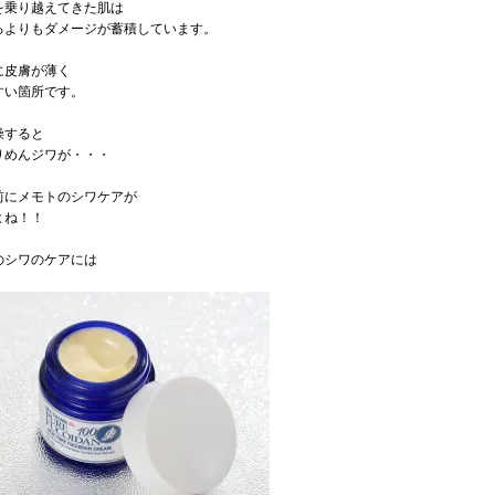
を乗り越えてきた肌は
るよりもダメージが蓄積しています。
に皮膚が薄く
すい箇所です。
燥すると
りめんジワが・・・
前にメモトのシワケアが
よね！！
のシワのケアには