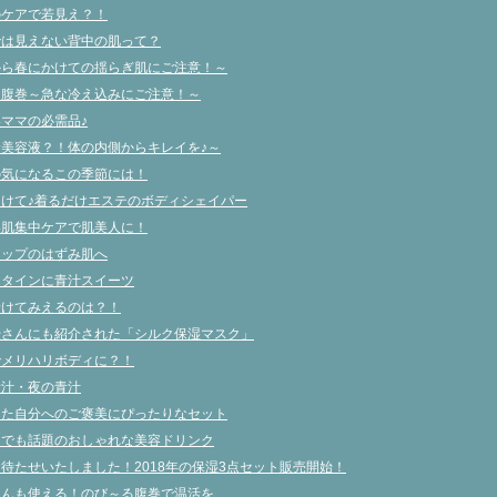
ッ
(新
元のケアで若見え？！
ク
し
し
い
分では見えない背中の肌って？
て
ウ
く
ィ
冬から春にかけての揺らぎ肌にご注意！～
だ
ン
さ
ド
ルク腹巻～急な冷え込みにご注意！～
い
ウ
(新
で
いママの必需品♪
し
開
い
き
飲む美容液？！体の内側からキレイを♪～
ウ
ま
ィ
す)
穴の気になるこの季節には！
ン
ド
に向けて♪着るだけエステのボディシェイパー
ウ
で
白美肌集中ケアで肌美人に！
開
き
象アップのはずみ肌へ
ま
す)
レンタインに青汁スイーツ
番老けてみえるのは？！
田優さんにも紹介された「シルク保湿マスク」
瞬でメリハリボディに？！
の青汁・夜の青汁
張った自分へのご褒美にぴったりなセット
ＮＳでも話題のおしゃれな美容ドリンク
変お待たせいたしました！2018年の保湿3点セット販売開始！
婦さんも使える！のび～る腹巻で温活を