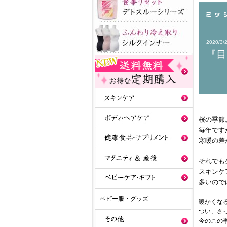
2020/3/
『目
桜の季節
毎年です
寒暖の差が
それでも
スキンケ
多いので
ベビー服・グッズ
暖かくな
つい、さ
今のこの