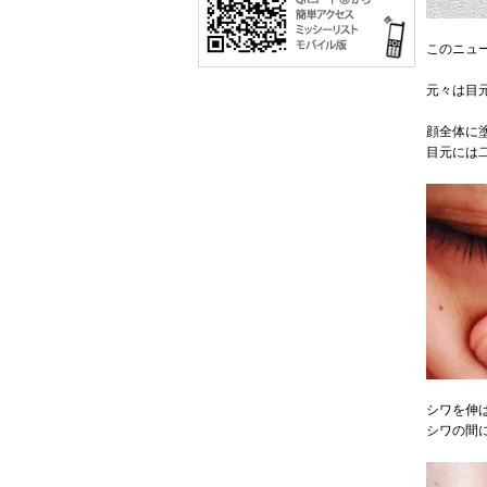
このニュ
元々は目
顔全体に
目元には
シワを伸
シワの間