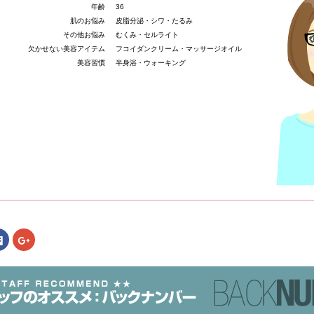
年齢
36
肌のお悩み
皮脂分泌・シワ・たるみ
その他お悩み
むくみ・セルライト
欠かせない美容アイテム
フコイダンクリーム・マッサージオイル
美容習慣
半身浴・ウォーキング
Facebook
ク
で
リ
共
ッ
有
ク
す
し
る
て
er
に
Google+
は
で
ク
共
リ
有