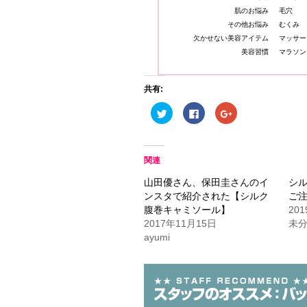
肌のお悩み
毛穴
その他お悩み
むくみ
欠かせない美容アイテム
マッサー
美容習慣
マラソン
共有:
ク
Facebook
ク
リ
で
リ
ッ
共
ッ
ク
有
ク
し
す
し
て
る
て
Twitter
に
Google+
関連
で
は
で
共
ク
共
山田優さん、保田圭さんのイ
シ
有
リ
有
(新
ッ
(新
ンスタで紹介された【シルク
ご
し
ク
し
い
し
い
腹巻キャミソール】
20
ウ
て
ウ
2017年11月15日
未
ィ
く
ィ
ン
だ
ン
ayumi
ド
さ
ド
ウ
い
ウ
で
(新
で
開
し
開
き
い
き
ま
ウ
ま
す)
ィ
す)
ン