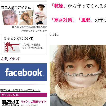
「乾燥」
から守ってくれる
「寒さ対策」「風邪」
の予
多くの人気モデルや専門家の方に
ご愛用いただいています
↓↓↓↓
@ms3411news からのツイート