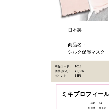
素
7
カ
日本製
商品名：
シルク保湿マスク
商品コード：
1013
価格
(税込)
：
¥1,836
ポイント：
34Pt
ミキプロフィー
年齢
34
出身地
埼玉県