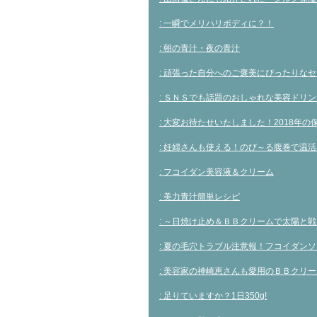
: 一瞬でメリハリボディに？！
: 朝の青汁・夜の青汁
: 頑張った自分へのご褒美にぴったりな
: ＳＮＳでも話題のおしゃれな美容ドリン
: 大変お待たせいたしました！2018年
: 妊婦さんも使える！のび～る腹巻で温活
: フコイダン美容液＆クリーム
: 美力青汁簡単レシピ
: ～日焼け止め＆ＢＢクリームで太陽と
: 夏の毛穴トラブル注意報！フコイダン
: 美容家の神崎恵さんも愛用のＢＢクリ
: 足りていますか？1日350g!