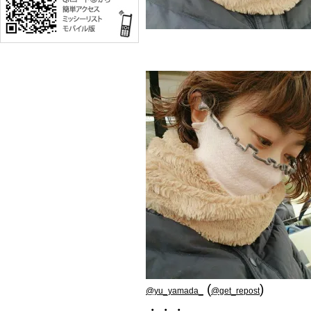
(
)
@yu_yamada_
@get_repost
・・・