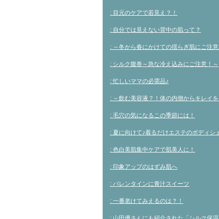
ド
ウ
で
: 目元のケアで若見え？！
開
き
ま
: 自分では見えない背中の肌って？
す)
: ～冬から春にかけての揺らぎ肌にご注
: シルク腹巻～急な冷え込みにご注意！～
: 忙しいママの必需品♪
: ～飲む美容液？！体の内側からキレイを
: 毛穴の気になるこの季節には！
: 夏に向けて♪着るだけエステのボディシ
: 色白美肌集中ケアで肌美人に！
: 印象アップのはずみ肌へ
: バレンタインに青汁スイーツ
: 一番老けてみえるのは？！
: 山田優さんにも紹介された「シルク保