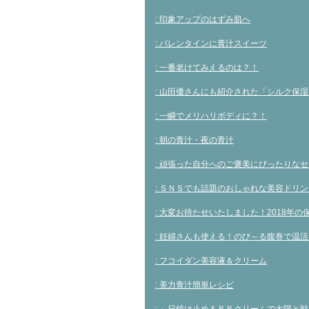
: 印象アップのはずみ肌へ
: バレンタインに青汁スイーツ
: 一番老けてみえるのは？！
: 山田優さんにも紹介された「シルク保
: 一瞬でメリハリボディに？！
: 朝の青汁・夜の青汁
: 頑張った自分へのご褒美にぴったりな
: ＳＮＳでも話題のおしゃれな美容ドリン
: 大変お待たせいたしました！2018年
: 妊婦さんも使える！のび～る腹巻で温活
: フコイダン美容液＆クリーム
: 美力青汁簡単レシピ