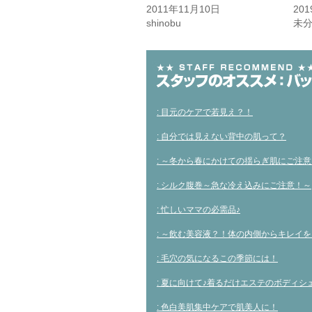
し
ク
し
い
し
い
2011年11月10日
20
ウ
て
ウ
shinobu
未
ィ
く
ィ
ン
だ
ン
ド
さ
ド
ウ
い
ウ
で
(新
で
開
し
開
き
い
き
ま
ウ
ま
す)
ィ
す)
ン
ド
: 目元のケアで若見え？！
ウ
で
開
: 自分では見えない背中の肌って？
き
ま
す)
: ～冬から春にかけての揺らぎ肌にご注
: シルク腹巻～急な冷え込みにご注意！～
: 忙しいママの必需品♪
: ～飲む美容液？！体の内側からキレイを
: 毛穴の気になるこの季節には！
: 夏に向けて♪着るだけエステのボディシ
: 色白美肌集中ケアで肌美人に！