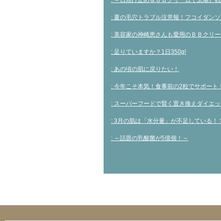
: ～日焼け止め＆ＢＢクリームで太陽と
: 夏の毛穴トラブル注意報！フコイダン
: 美容家の神崎恵さんも愛用のＢＢクリ
: 足りていますか？1日350g!
: あの頃の肌に戻りたい！
: 今年こそ本気！食事前の2粒でサポート
: スーパーフードで賢く置き換えダイエ
: 3月の肌は「水分量」が不足している！
: ～話題の乳酸菌が5億個！～