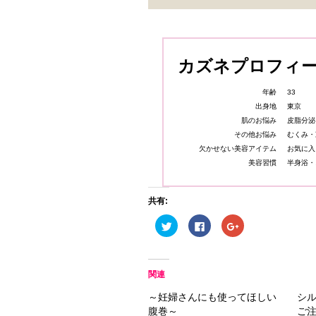
カズネプロフィ
年齢
33
出身地
東京
肌のお悩み
皮脂分泌
その他お悩み
むくみ・
欠かせない美容アイテム
お気に入
美容習慣
半身浴・
共有:
ク
Facebook
ク
リ
で
リ
ッ
共
ッ
ク
有
ク
し
す
し
て
る
て
Twitter
に
Google+
関連
で
は
で
共
ク
共
～妊婦さんにも使ってほしい
シ
有
リ
有
(新
ッ
(新
腹巻～
ご