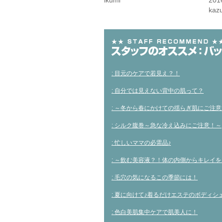
ikumi
20
ウ
て
ウ
kaz
ィ
く
ィ
ン
だ
ン
ド
さ
ド
ウ
い
ウ
で
(新
で
開
し
開
き
い
き
ま
ウ
ま
す)
ィ
す)
ン
ド
: 目元のケアで若見え？！
ウ
で
開
: 自分では見えない背中の肌って？
き
ま
す)
: ～冬から春にかけての揺らぎ肌にご注
: シルク腹巻～急な冷え込みにご注意！～
: 忙しいママの必需品♪
: ～飲む美容液？！体の内側からキレイを
: 毛穴の気になるこの季節には！
: 夏に向けて♪着るだけエステのボディシ
: 色白美肌集中ケアで肌美人に！