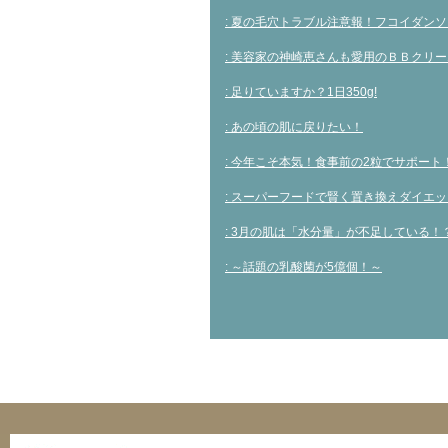
: 夏の毛穴トラブル注意報！フコイダン
: 美容家の神崎恵さんも愛用のＢＢクリ
: 足りていますか？1日350g!
: あの頃の肌に戻りたい！
: 今年こそ本気！食事前の2粒でサポート
: スーパーフードで賢く置き換えダイエ
: 3月の肌は「水分量」が不足している！
: ～話題の乳酸菌が5億個！～