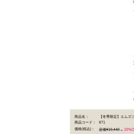
商品名：
【冬季限定】エムズコ
商品コード：
671
価格
(税込)
：
定価¥19,440
→
20%O