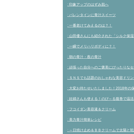
: 印象アップのはずみ肌へ
: バレンタインに青汁スイーツ
: 一番老けてみえるのは？！
: 山田優さんにも紹介された「シルク保
: 一瞬でメリハリボディに？！
: 朝の青汁・夜の青汁
: 頑張った自分へのご褒美にぴったりな
: ＳＮＳでも話題のおしゃれな美容ドリン
: 大変お待たせいたしました！2018年
: 妊婦さんも使える！のび～る腹巻で温活
: フコイダン美容液＆クリーム
: 美力青汁簡単レシピ
: ～日焼け止め＆ＢＢクリームで太陽と