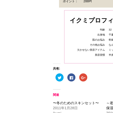
ポイント：
288Pt
イクミプロフ
年齢
32
出身地
千
肌のお悩み
乾
その他お悩み
な
欠かせない美容アイテム
ミ
美容習慣
半
共有:
ク
Facebook
ク
リ
で
リ
ッ
共
ッ
ク
有
ク
し
す
し
て
る
て
Twitter
に
Google+
関連
で
は
で
共
ク
共
〜冬のためのスキンセット〜
～
有
リ
有
(新
ッ
(新
2011年1月28日
保
し
ク
し
い
し
い