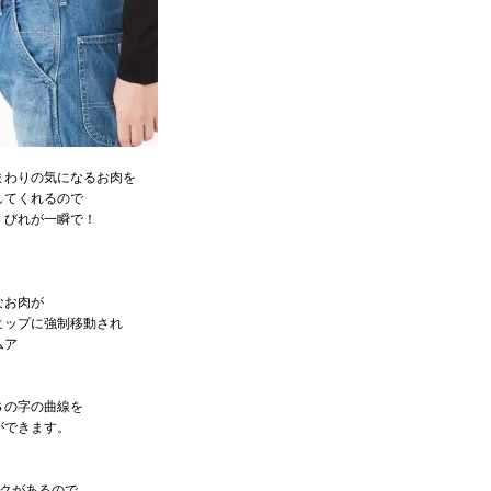
まわりの気になるお肉を
してくれるので
くびれが一瞬で！
なお肉が
ヒップに強制移動され
ムア
Ｓの字の曲線を
ができます。
ックがあるので