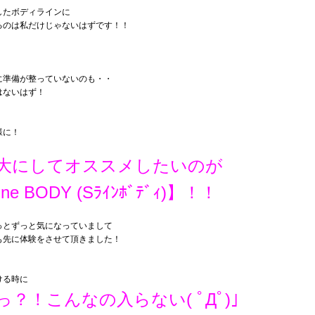
したボディラインに
るのは私だけじゃないはずです！！
に準備が整っていないのも・・
はないはず！
様に！
大にしてオススメしたいのが
ine BODY (Sﾗｲﾝﾎﾞﾃﾞｨ)】！！
っとずっと気になっていまして
も先に体験をさせて頂きました！
ける時に
っ？！こんなの入らない( ﾟДﾟ)」