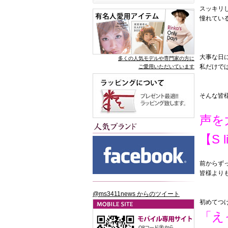
スッキリ
憧れてい
大事な日
多くの人気モデルや専門家の方に
私だけで
ご愛用いただいています
そんな皆
声を
【S l
前からず
皆様より
@ms3411news からのツイート
初めてつ
「え