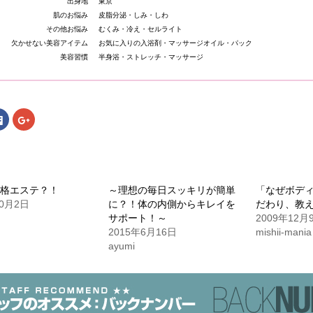
出身地
東京
肌のお悩み
皮脂分泌・しみ・しわ
その他お悩み
むくみ・冷え・セルライト
欠かせない美容アイテム
お気に入りの入浴剤・マッサージオイル・パック
美容習慣
半身浴・ストレッチ・マッサージ
Facebook
ク
で
リ
共
ッ
有
ク
す
し
る
て
er
に
Google+
は
で
ク
共
格エステ？！
～理想の毎日スッキリが簡単
「なぜボディ
リ
有
ッ
(新
10月2日
に？！体の内側からキレイを
だわり、教
ク
し
し
い
サポート！～
2009年12月
て
ウ
2015年6月16日
mishii-mania
く
ィ
だ
ン
ayumi
さ
ド
い
ウ
(新
で
し
開
い
き
ウ
ま
ィ
す)
ン