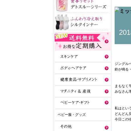
20
ジングル
鈴が鳴る
まもなく
みなさん
私はとい
どんどん
ベビー服・グッズ
今日この頃