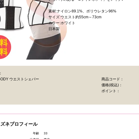
素材:ナイロン89.1%、ポリウレタン96%
サイズ:ウエスト約55cm～73cm
カラー:ホワイト
日本製
：
ne BODY ウエストシェパー
商品コード：
価格
(税込)
：
ポイント：
カズネプロフィール
年齢
33