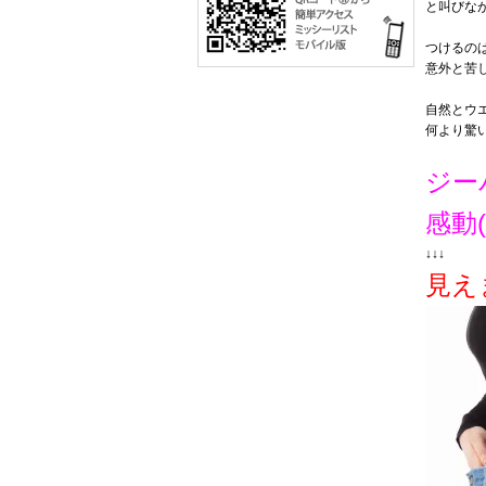
と叫びな
つけるの
意外と苦
自然とウ
何より驚
ジーパ
感動( 
↓↓↓
見え