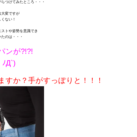
がらつけてみたところ・・・
は大変ですが
しくない！
エストや姿勢を意識でき
いたのは・・・
ンが?!?!
ﾉД`)
ますか？手がすっぽりと！！！