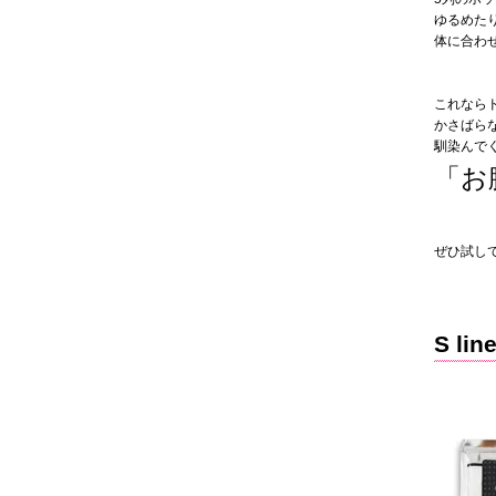
ゆるめた
体に合わ
これなら
かさばら
馴染んで
「お
ぜひ試し
S l