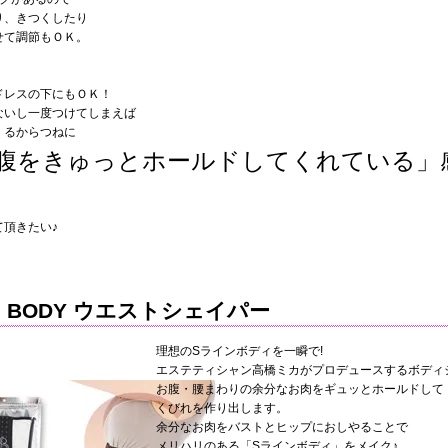
り、きつくしたり
せて調節もＯＫ。
ドレスの下にもＯＫ！
ないし一度つけてしまえば
くるからつねに
腹をきゅっとホールドしてくれている」
て頂きたい♪
ine BODY ウエストシェイパー
理想のSラインボディを一瞬で!
エステティシャン高橋ミカがプロデュースするボディ
お腹・腰まわりの余分なお肉をギュッとホールドして
くびれを作り出します。
余分なお肉をバストとヒップにおしやることで
メリハリのある「Sラインボディ」をメイク♪