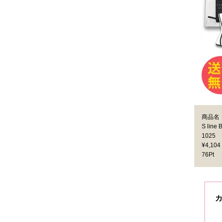
商品名
S li
1025
¥4,104
76Pt