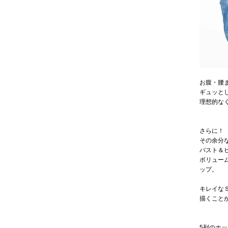
お腹・腰
ギュッと
理想的な
さらに！
その余分
バスト＆
ボリュー
ップ。
キレイな
描くこと
5列のホ