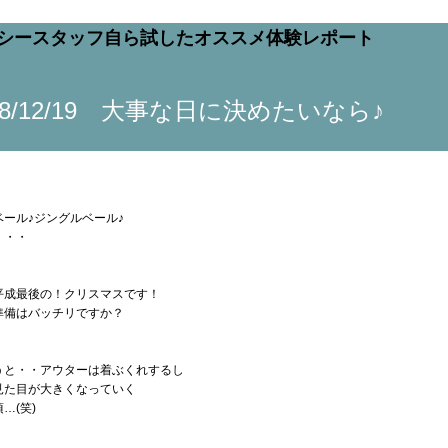
18/12/19 大事な日に決めたいなら♪
ベール♪ジングルベール♪
・・・
平成最後の！クリスマスです！
準備はバッチリですか？
うと・・アウターは着ぶくれするし
見た目が大きくなっていく
…(笑)