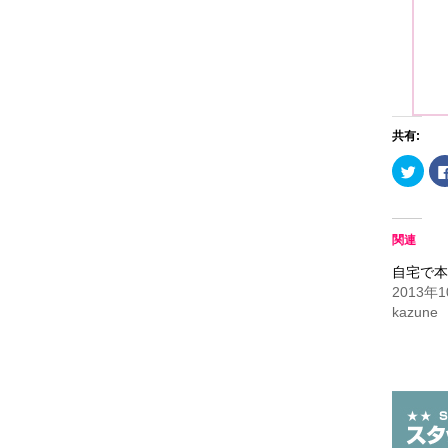
共有:
ク
リ
ッ
ク
し
て
Twitt
関連
で
共
自宅で本
有
(新
2013年
し
い
kazune
ウ
ィ
ン
ド
ウ
で
開
き
ま
す)